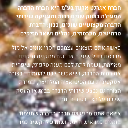
חברת אגרנט ארנון בע"מ היא חברת הדברה
הפעילה בשוק שנים רבות ומעניקה שירותי
הדברה מקצועיים שונים, כגון: הדברת
טרמיטים, מכרסמים, נמלים ושאר מזיקים.
כאשר אתם מוצאים עצמכם חסרי אונים אל מול
מכרסם גדול שיניים או נוכח מתקפת תיקנים
מאיימת, נשמח לתת לכם מענה טלפוני, שיפחית
את רמות החרדה, ושיאפשר לכם להתמודד בצורה
אפקטיבית עם הסיטואציה המלחיצה, ובמידת
הצורך גם נבצע שירותי הדברה בבית או העסק
שלכם על הצד בטוב ביותר.
אז אם אתם מחפשים חברת הדברה שתעמוד
בזמנים כמו איש הייטק ושתדע להקשיב כמו