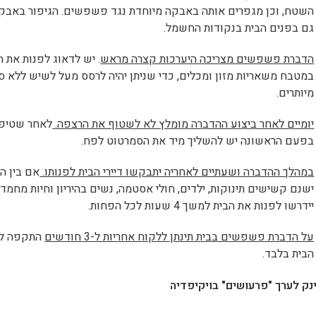
השטח, וכן מגפרים אותה באבקה מיוחדת נגד פשפשים. הגיפור באבק
גם בפנים הבית בנקודות החשמל.
הדברת פשפשים מצריכה היערכות קצרה מראש
. יש לדאוג לפנות את 
במטבח משאריות מזון ומכלים, כדי שניתן יהיה לרסס מעל לשיש ללא סי
מיותרים.
יומיים לאחר ביצוע ההדברה מומלץ לא לשטוף את הרצפה.
לאחר שטיפ
בפעם הראשונה יש להשליך מיד את הסמרטוט לפח.
במהלך ההדברה ושעתיים לאחריה יתבקשו דיירי הבית לפנותו.
אם בין הד
ישנם קשישים תינוקות, ילדים, חולי אסטמה, נשים בהיריון וחיות מחמד
יידרשו לפנות את הבית למשך 4 שעות לכל הפחות.
על הדברת פשפשים בבית תינתן ללקוח אחריות ל-3 חודשים
התקפה לפ
הבית בלבד.
נק לערך "פרעושים" בויקיפדיה