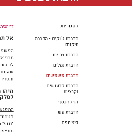
קטגוריות
דף הבית
»
אל תת
הדברת ג´וקים - הדברת
תיקנים
הפשפש ש
הדברת צרעות
מבני א
להסתתר 
הדברת נמלים
שאנחנו 
הדברת פשפשים
ומטרידי
הדברת פרעושים
מיהו 
וקרציות
לסלקו
דגיג הכסף
המפגש 
הדברת עש
ו"נוחת"
כיני יונים
"נגוע" 
מופיעות