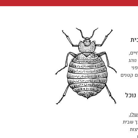
ית
ים,
 נוהג
ני
ם קטנים
נוכל
שלו
,
ך שבית
צות