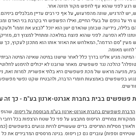
רגע לפני שהוא עף לחפש מקור תזונה אחר.
 יש להדגיש, שונה מהפרעוש
,
על אף כי רבים עדיין מבלבלים ביניהם.
חי על גופם של בעלי החיים, ואילו הפשפש חי בקרבת בני האדם ומגי
ם בלילה, בידיעה שבזמן שהאדם ישן הוא יוכל "לבצע את זממו" ולעקוץ
תנו ללא הפרעה. לפני שהוא פוצח במלאכה ומתחיל למצוץ דם, מזריק
מעין "סם הרדמה", המאלחש את האזור אותו הוא מתכנן לעקוץ, כך 
 לחוש מאומה.
יטה מגיע אלינו בדרך כלל לאחר שישנו במיטה שאינה המיטה הביתית
ופלה" כהלכה נגד פשפשים. מאחר שרובנו לא יכולים להימנע לחלוטין
ית, מניעה מראש של מכת פשפשים היא בלתי אפשרית. למרות זאת, ני
נגוע בפשפשים באמצעות חומרי הדברה, ולהבטיח שקט נפשי מפשפש
ודשים.
 פשפשים בבית בחברת אגרנט-ארנון בע"מ - כך זה עו
הדברת פשפשים בחברת אגרנט-ארנון בע"מ מבוססת על ריסוס
, שהופ
ממקורות צמחיים. הריסוס מתבצע על פני כל שטח הרצפות בכל רחבי ה
ולאורך מסילות התריסים. בדים שעשויים להיות נגועים בפשפשים (כמו
שטיחים וספות) עוברים גם כן ריסוס. בגינה מרססים המדבירים את כל פ