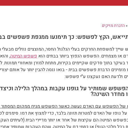
הדברת מזיקים
ייאש, הקץ לפשפש: כך תימנעו ממגפת פשפשים בב
ייך למשפחת החרקים בעלי הגלגול החסר, המוצצים נוזלים מבעלי חי
דם או מצמחים. הפשפש הנפוץ ביותר בבתים הוא
פשפש המיטה
, והוא
בעיקר בתוך סדקים שקיימים בקירות, מתחת למזרן ומאחורי תמונות. לפ
מזמינים הדברת פשפשים בבית - בואו ננסה להבין יותר על אותם יצורי
ם ולדעת האם נעקצנו ע"י פשפש:
הפשפש שמותיר על גופנו עקבות במהלך הלילה וכיצד 
 מחדר השינה?
של הפשפש עם האדם נעשה כאשר הפשפש מגיח ממקום המסתור 
 על גופו של האדם למטרות תזונה בלבד, כדי למצוץ את דמו. סימנים לכ
בפשפש המיטה הם עקיצות של אחד או יותר מדיירי הבית (לעיתים העקי
 בכל חלקי הגוף) או כתמי דם על המיטה, שהם העקבות שמותיר אחריו