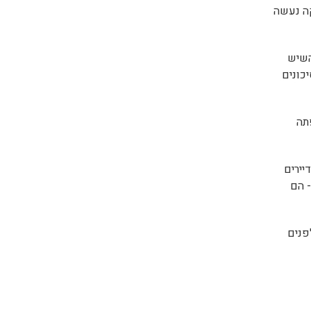
ה נעשה
השיש
כונים
תה
יירים
- הם
נים