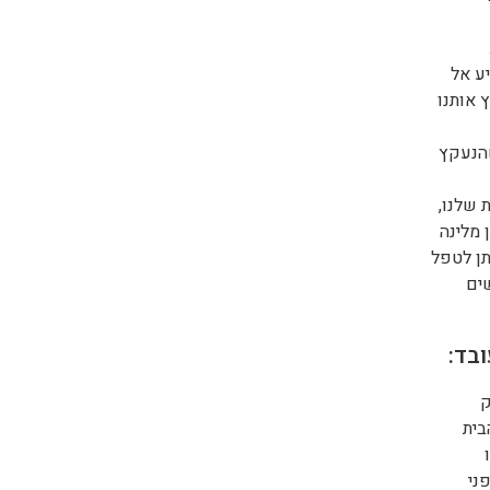
ע אל
 אותנו
שהנעקץ
 שלנו,
 מלינה
תן לטפל
ים
בד:
ק
בית
ני