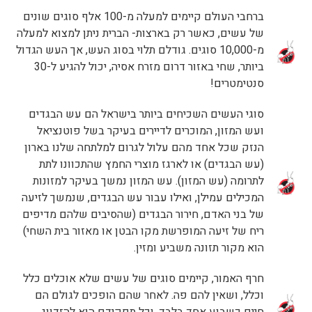
ברחבי העולם קיימים למעלה מ-100 אלף סוגים שונים
של עשים, כאשר רק בארצות- הברית ניתן למצוא למעלה
מ-10,000 סוגים. גודלם תלוי בסוג העש, אך העש הגדול
ביותר, שחי באזור דרום מזרח אסיה, יכול להגיע ל-30
סנטימטרים!
סוגי העשים השכיחים ביותר בישראל הם עש הבגדים
ועש המזון, המוכרים לדיירים בעיקר בשל פוטנציאל
הנזק שכל אחד מהם עלול לגרום למלתחה שלנו בארון
(עש הבגדים) או לארגז מוצרי החמץ שהתכוונו לתת
לתרומה (עש המזון). עש המזון נמשך בעיקר למזונות
המכילים עמילן, ואילו עבור עש הבגדים, שנמשך לזיעה
של בני האדם, חירור הבגדים (שהסיבים שלהם מדיפים
ריח של זיעה המופרשת מקו הבטן או מאזור בית השחי)
הוא מקור תזונה משביע ומזין.
חרף האמור, קיימים סוגים של עשים שלא אוכלים כלל
וכלל, ושאין להם פה. לאחר שהם הופכים לגולם הם