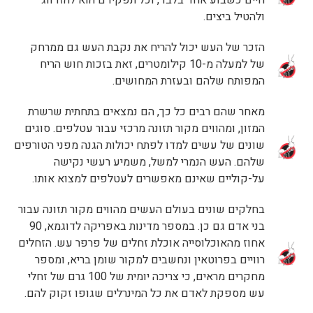
חיים כשבוע אחד בלבד, וכל תפקידם הוא להזדווג
ולהטיל ביצים.
הזכר של העש יכול להריח את נקבת העש גם ממרחק
של למעלה מ-10 קילומטרים, זאת בזכות חוש הריח
המפותח שלהם ובעזרת המחושים.
מאחר שהם רבים כל כך, הם נמצאים בתחתית שרשרת
המזון, ומהווים מקור תזונה מרכזי עבור עטלפים. סוגים
שונים של עשים למדו לפתח יכולות הגנה מפני הטורפים
שלהם. העש הנמרי למשל, משמיע רעשי נקישה
על-קוליים שאינם מאפשרים לעטלפים למצוא אותו.
בחלקים שונים בעולם העשים מהווים מקור תזונה עבור
בני אדם גם כן. במספר מדינות באפריקה לדוגמא, 90
אחוז מהאוכלוסייה אוכלת זחלים של פרפר עש. הזחלים
רוויים בפרוטאין ונחשבים למקור שומן בריא, ומספר
מחקרים מראים, כי צריכה יומית של 100 גרם של זחלי
עש מספקת לאדם את כל המינרלים שגופו זקוק להם.