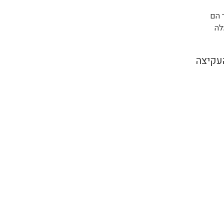
 הם
לה
עקיצה