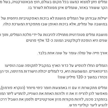
נמלים ניתן למצוא כמעט בכל מקום בעולם, חוץ מבאנטרקטיה, בשל מזג
הקר ששורר באזור, שנמלים אינן מסוגלות לשרוד בו.
יעילות עבודתן של הנמלים מושגת לא בזכות האפקטיביות היחסית של 
במושבה של נמלים, אלא בזכות האופן שבו מתפקדת המערכת כולה.
מושבת נמלים סטנדרטית מתחילה להיבנות על-ידי מלכת הנמלים, ותוך 
שנים היא הופכת לקולקטיב המונה כ-12 אלף פרטים
אורך חייה של נמלה עומד על שנה אחת בלבד.
הנמלים החלו להופיע על כדור הארץ במקביל לתקופה שבה הופיעו
הדינוזאורים. המשמעות היא, כי לנמלים יכולת הישרדות מדהימה, וכי הן 
נכחדו במשך כ-120 מיליון שנה!
נמלים מתקשרות זו עם זו באמצעות חומר כימי מיוחד (הנקרא פורמון),
מאפשר להן להריח זו את זו ולזהות האחת את השנייה, להתריע ליתר המ
בהתקרב סכנה, לזהות מקורות מזון אטרקטיביים ולסמן את השביל דרכו 
להגיע ליעד קולינרי חדש.