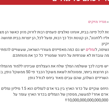
מגדיר מזיקים
ות לכל פינה בבית, אנחנו נאלצים פעמים רבות לזרוק מזון כאשר הן מצ
ליו ו"לחגוג", הן קטנות וכל כך רבות, ומעל לכל, הן יוצרות בבית תחושה
קיון.
שימה, ל
נמלים
יש גם כמה מאפיינים מעוררי השראה, שעשויים להפתי
ה עובדות לא שגרתיות על היצור שמטריד כל כך את מנוחתכם.
יש סיבה לכך ששלמה המלך שלח את העצלנים שבינינו ללמוד מהנמלה:
הן חרוצות ביותר, ומסוגלות לשאת משקל הכבד פי 50 ממשקל
השרירים השלהן, שהם עבים מאוד ביחס לגודל גופן.
היחס שקיים על כדור הארץ בין בני אדם לנמלים הוא .5
אדם אחד! למעשה, מספרן של הנמלים בכדור הארץ עומד על
10,000,000,000,000,000!!